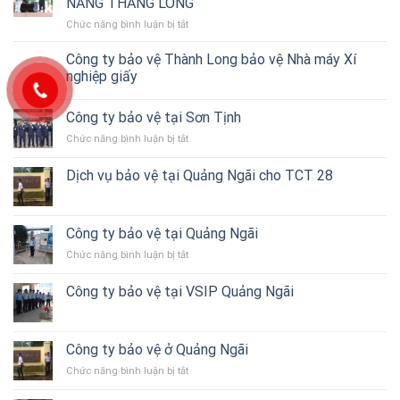
NẴNG THĂNG LONG
–
Chức năng bình luận bị tắt
ở
Thành
Dịch
Long
vụ
Công ty bảo vệ Thành Long bảo vệ Nhà máy Xí
triển
bảo
nghiệp giấy
bảo
vệ
vệ
du
Showroom
Công ty bảo vệ tại Sơn Tịnh
khách
THACO
–
Quảng
Chức năng bình luận bị tắt
ở
CÔNG
Ngãi
Công
TY
ty
Dịch vụ bảo vệ tại Quảng Ngãi cho TCT 28
DU
bảo
LỊCH
vệ
ĐÀ
tại
NẴNG
Sơn
Công ty bảo vệ tại Quảng Ngãi
THĂNG
Tịnh
LONG
Chức năng bình luận bị tắt
ở
Công
ty
Công ty bảo vệ tại VSIP Quảng Ngãi
bảo
vệ
tại
Quảng
Công ty bảo vệ ở Quảng Ngãi
Ngãi
Chức năng bình luận bị tắt
ở
Công