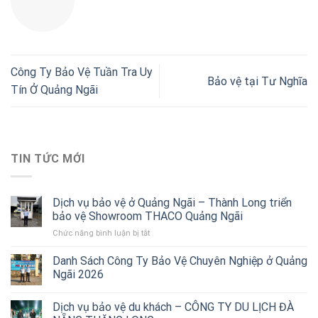
Công Ty Bảo Vệ Tuần Tra Uy
Bảo vệ tại Tư Nghĩa
Tín Ở Quảng Ngãi
TIN TỨC MỚI
Dịch vụ bảo vệ ở Quảng Ngãi – Thành Long triển
bảo vệ Showroom THACO Quảng Ngãi
Chức năng bình luận bị tắt
ở
Dịch
vụ
Danh Sách Công Ty Bảo Vệ Chuyên Nghiệp ở Quảng
bảo
Ngãi 2026
vệ
ở
Dịch vụ bảo vệ du khách – CÔNG TY DU LỊCH ĐÀ
Quảng
Ngãi