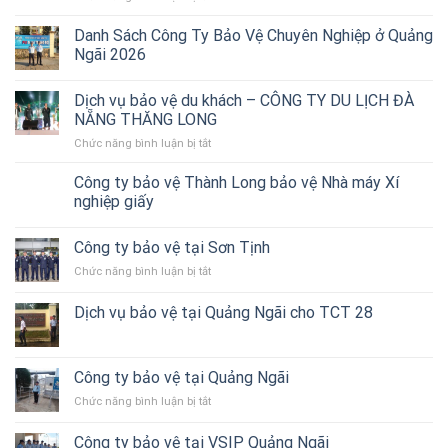
Dịch
vụ
Danh Sách Công Ty Bảo Vệ Chuyên Nghiệp ở Quảng
bảo
Ngãi 2026
vệ
ở
Dịch vụ bảo vệ du khách – CÔNG TY DU LỊCH ĐÀ
Quảng
Ngãi
NẴNG THĂNG LONG
–
Chức năng bình luận bị tắt
ở
Thành
Dịch
Long
vụ
Công ty bảo vệ Thành Long bảo vệ Nhà máy Xí
triển
bảo
nghiệp giấy
bảo
vệ
vệ
du
Showroom
Công ty bảo vệ tại Sơn Tịnh
khách
THACO
–
Quảng
Chức năng bình luận bị tắt
ở
CÔNG
Ngãi
Công
TY
ty
Dịch vụ bảo vệ tại Quảng Ngãi cho TCT 28
DU
bảo
LỊCH
vệ
ĐÀ
tại
NẴNG
Sơn
Công ty bảo vệ tại Quảng Ngãi
THĂNG
Tịnh
LONG
Chức năng bình luận bị tắt
ở
Công
ty
Công ty bảo vệ tại VSIP Quảng Ngãi