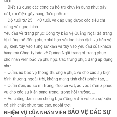
kiện.
– Biết sử dụng các công cụ hỗ trợ chuyên dụng như: gậy
sắt, roi điện, gậy sáng điều phối xe.
– Độ tuổi từ 25 – 40 tuổi, và đáp ứng được các tiêu chí
riêng về ngoại hình.
Yêu cầu về trang phục: Công ty bảo vệ Quảng Ngãi đã trang
bị những bộ đồng phục phù hợp với loại hình dịch vụ bảo vệ
sự kiện, tùy vào từng sự kiện và tùy vào yêu cầu của khách
hàng mà Công ty bảo vệ Quảng Ngãi trang bị trang phục
cho nhân viên bảo vệ phù hợp. Các trạng phục đang áp dụng
như:
– Quần, áo bảo vệ thông thường à phục vụ cho các sự kiện
bình thường, ngoài trời, không mang tính chất phức tạp, …
– Quần đen, áo sơ mi trắng, đeo cà vạt, áo vest đen à phục
vụ cho các sự kiện sang trọng, trong hội trường, …
– Áo chống đâm, nón chống bạo động à đối với các sự kiện
có tính chất phức tạp cao, ngoài trời.
BẢO VỆ CÁC SỰ
NHIỆM VỤ CỦA NHÂN VIÊN