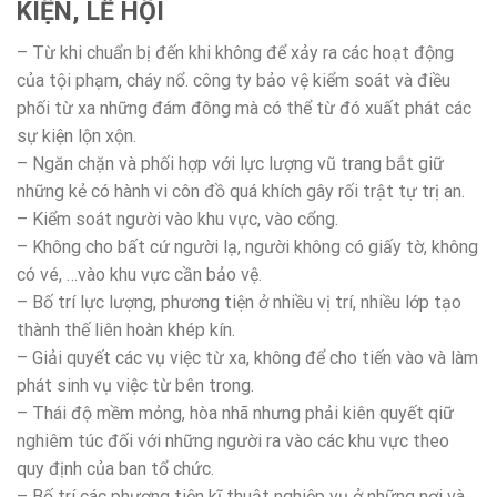
KIỆN, LỄ HỘI
– Từ khi chuẩn bị đến khi không để xảy ra các hoạt động
của tội phạm, cháy nổ. công ty bảo vệ kiểm soát và điều
phối từ xa những đám đông mà có thể từ đó xuất phát các
sự kiện lộn xộn.
– Ngăn chặn và phối hợp với lực lượng vũ trang bắt giữ
những kẻ có hành vi côn đồ quá khích gây rối trật tự trị an.
– Kiểm soát người vào khu vực, vào cổng.
– Không cho bất cứ người lạ, người không có giấy tờ, không
có vé, …vào khu vực cần bảo vệ.
– Bố trí lực lượng, phương tiện ở nhiều vị trí, nhiều lớp tạo
thành thế liên hoàn khép kín.
– Giải quyết các vụ việc từ xa, không để cho tiến vào và làm
phát sinh vụ việc từ bên trong.
– Thái độ mềm mỏng, hòa nhã nhưng phải kiên quyết qiữ
nghiêm túc đối với những người ra vào các khu vực theo
quy định của ban tổ chức.
– Bố trí các phương tiện kĩ thuật nghiệp vụ ở những nơi và