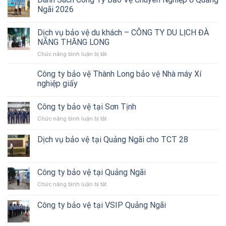
bảo
Ngãi 2026
vệ
ở
Dịch vụ bảo vệ du khách – CÔNG TY DU LỊCH ĐÀ
Quảng
Ngãi
NẴNG THĂNG LONG
–
Chức năng bình luận bị tắt
ở
Thành
Dịch
Long
vụ
Công ty bảo vệ Thành Long bảo vệ Nhà máy Xí
triển
bảo
nghiệp giấy
bảo
vệ
vệ
du
Showroom
Công ty bảo vệ tại Sơn Tịnh
khách
THACO
–
Quảng
Chức năng bình luận bị tắt
ở
CÔNG
Ngãi
Công
TY
ty
Dịch vụ bảo vệ tại Quảng Ngãi cho TCT 28
DU
bảo
LỊCH
vệ
ĐÀ
tại
NẴNG
Sơn
Công ty bảo vệ tại Quảng Ngãi
THĂNG
Tịnh
LONG
Chức năng bình luận bị tắt
ở
Công
ty
Công ty bảo vệ tại VSIP Quảng Ngãi
bảo
vệ