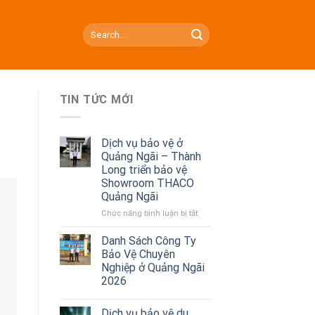
TIN TỨC MỚI
Dịch vụ bảo vệ ở
Quảng Ngãi – Thành
Long triển bảo vệ
Showroom THACO
Quảng Ngãi
Chức năng bình luận bị tắt
ở
Dịch
vụ
Danh Sách Công Ty
bảo
Bảo Vệ Chuyên
vệ
Nghiệp ở Quảng Ngãi
ở
2026
Quảng
Ngãi
–
Dịch vụ bảo vệ du