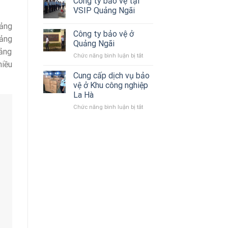
Công ty bảo vệ tại
bảo
VSIP Quảng Ngãi
vệ
tại
uảng
Công ty bảo vệ ở
Quảng
uảng
Ngãi
Quảng Ngãi
uảng
Chức năng bình luận bị tắt
ở
hiều
Công
ty
Cung cấp dịch vụ bảo
bảo
vệ ở Khu công nghiệp
vệ
La Hà
ở
Chức năng bình luận bị tắt
ở
Quảng
Cung
Ngãi
cấp
dịch
vụ
bảo
vệ
ở
Khu
công
nghiệp
La
Hà