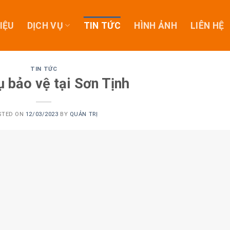
IỆU
DỊCH VỤ
TIN TỨC
HÌNH ẢNH
LIÊN HỆ
TIN TỨC
ụ bảo vệ tại Sơn Tịnh
STED ON
12/03/2023
BY
QUẢN TRỊ