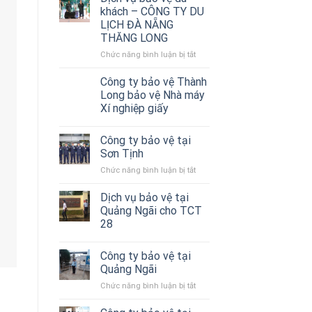
Thành
khách – CÔNG TY DU
Long
LỊCH ĐÀ NẴNG
triển
THĂNG LONG
bảo
vệ
Chức năng bình luận bị tắt
ở
Showroom
Dịch
THACO
vụ
Công ty bảo vệ Thành
Quảng
bảo
Long bảo vệ Nhà máy
Ngãi
vệ
Xí nghiệp giấy
du
khách
–
Công ty bảo vệ tại
CÔNG
Sơn Tịnh
TY
Chức năng bình luận bị tắt
ở
DU
Công
LỊCH
ty
Dịch vụ bảo vệ tại
ĐÀ
bảo
Quảng Ngãi cho TCT
NẴNG
vệ
THĂNG
28
tại
LONG
Sơn
Tịnh
Công ty bảo vệ tại
Quảng Ngãi
Chức năng bình luận bị tắt
ở
Công
ty