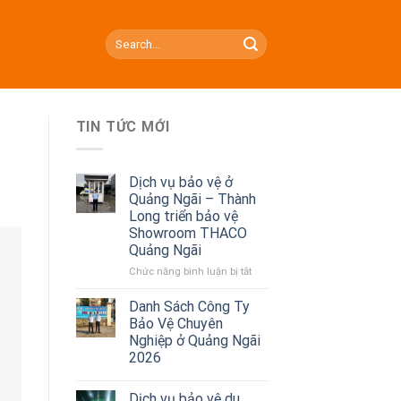
TIN TỨC MỚI
Dịch vụ bảo vệ ở
Quảng Ngãi – Thành
Long triển bảo vệ
Showroom THACO
Quảng Ngãi
Chức năng bình luận bị tắt
ở
Dịch
vụ
Danh Sách Công Ty
bảo
Bảo Vệ Chuyên
vệ
Nghiệp ở Quảng Ngãi
ở
2026
Quảng
Ngãi
–
Dịch vụ bảo vệ du