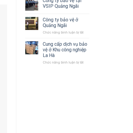
Công ty bảo vệ tại
bảo
VSIP Quảng Ngãi
vệ
tại
Công ty bảo vệ ở
Quảng
Ngãi
Quảng Ngãi
Chức năng bình luận bị tắt
ở
Công
ty
Cung cấp dịch vụ bảo
bảo
vệ ở Khu công nghiệp
vệ
La Hà
ở
Chức năng bình luận bị tắt
ở
Quảng
Cung
Ngãi
cấp
dịch
vụ
bảo
vệ
ở
Khu
công
nghiệp
La
Hà