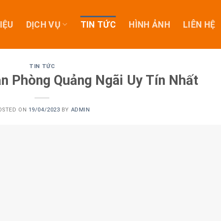
IỆU
DỊCH VỤ
TIN TỨC
HÌNH ẢNH
LIÊN HỆ
TIN TỨC
n Phòng Quảng Ngãi Uy Tín Nhất
OSTED ON
19/04/2023
BY
ADMIN