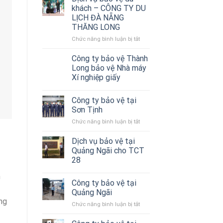
Thành
khách – CÔNG TY DU
Long
LỊCH ĐÀ NẴNG
triển
THĂNG LONG
bảo
vệ
Chức năng bình luận bị tắt
ở
Showroom
Dịch
THACO
vụ
Công ty bảo vệ Thành
Quảng
bảo
Long bảo vệ Nhà máy
Ngãi
vệ
Xí nghiệp giấy
du
khách
–
Công ty bảo vệ tại
CÔNG
Sơn Tịnh
TY
Chức năng bình luận bị tắt
ở
DU
Công
LỊCH
ty
Dịch vụ bảo vệ tại
ĐÀ
bảo
Quảng Ngãi cho TCT
NẴNG
vệ
THĂNG
28
tại
LONG
Sơn
h
Tịnh
Công ty bảo vệ tại
Quảng Ngãi
ng
Chức năng bình luận bị tắt
ở
Công
ty