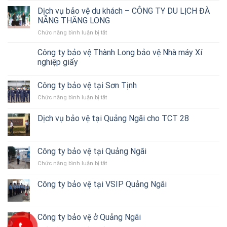
ở
Dịch vụ bảo vệ du khách – CÔNG TY DU LỊCH ĐÀ
Quảng
Ngãi
NẴNG THĂNG LONG
–
Chức năng bình luận bị tắt
ở
Thành
Dịch
Long
vụ
Công ty bảo vệ Thành Long bảo vệ Nhà máy Xí
triển
bảo
nghiệp giấy
bảo
vệ
vệ
du
Showroom
Công ty bảo vệ tại Sơn Tịnh
khách
THACO
–
Quảng
Chức năng bình luận bị tắt
ở
CÔNG
Ngãi
Công
TY
ty
Dịch vụ bảo vệ tại Quảng Ngãi cho TCT 28
DU
bảo
LỊCH
vệ
ĐÀ
tại
NẴNG
Sơn
Công ty bảo vệ tại Quảng Ngãi
THĂNG
Tịnh
LONG
Chức năng bình luận bị tắt
ở
Công
ty
Công ty bảo vệ tại VSIP Quảng Ngãi
bảo
vệ
tại
Quảng
Công ty bảo vệ ở Quảng Ngãi
Ngãi