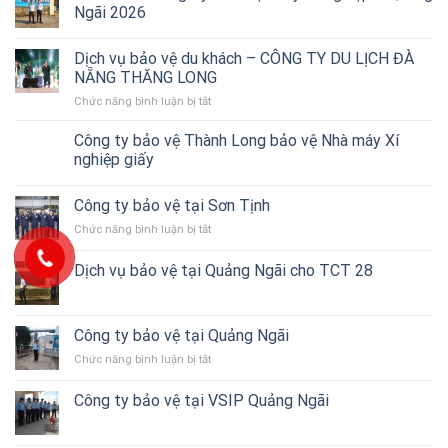
bảo
Ngãi 2026
vệ
ở
Dịch vụ bảo vệ du khách – CÔNG TY DU LỊCH ĐÀ
Quảng
Ngãi
NẴNG THĂNG LONG
–
Chức năng bình luận bị tắt
ở
Thành
Dịch
Long
vụ
Công ty bảo vệ Thành Long bảo vệ Nhà máy Xí
triển
bảo
nghiệp giấy
bảo
vệ
vệ
du
Showroom
Công ty bảo vệ tại Sơn Tịnh
khách
THACO
–
Quảng
Chức năng bình luận bị tắt
ở
CÔNG
Ngãi
Công
TY
ty
Dịch vụ bảo vệ tại Quảng Ngãi cho TCT 28
DU
bảo
LỊCH
vệ
ĐÀ
tại
NẴNG
Sơn
Công ty bảo vệ tại Quảng Ngãi
THĂNG
Tịnh
LONG
Chức năng bình luận bị tắt
ở
Công
ty
Công ty bảo vệ tại VSIP Quảng Ngãi
bảo
vệ
tại