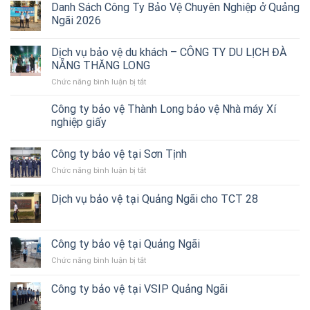
vụ
Danh Sách Công Ty Bảo Vệ Chuyên Nghiệp ở Quảng
bảo
Ngãi 2026
vệ
ở
Dịch vụ bảo vệ du khách – CÔNG TY DU LỊCH ĐÀ
Quảng
Ngãi
NẴNG THĂNG LONG
–
Chức năng bình luận bị tắt
ở
Thành
Dịch
Long
vụ
Công ty bảo vệ Thành Long bảo vệ Nhà máy Xí
triển
bảo
nghiệp giấy
bảo
vệ
vệ
du
Showroom
Công ty bảo vệ tại Sơn Tịnh
khách
THACO
–
Quảng
Chức năng bình luận bị tắt
ở
CÔNG
Ngãi
Công
TY
ty
Dịch vụ bảo vệ tại Quảng Ngãi cho TCT 28
DU
bảo
LỊCH
vệ
ĐÀ
tại
NẴNG
Sơn
Công ty bảo vệ tại Quảng Ngãi
THĂNG
Tịnh
LONG
Chức năng bình luận bị tắt
ở
Công
ty
Công ty bảo vệ tại VSIP Quảng Ngãi
bảo
vệ