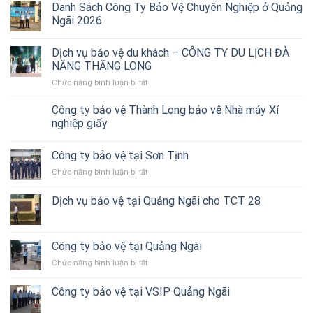
vụ
Danh Sách Công Ty Bảo Vệ Chuyên Nghiệp ở Quảng
bảo
Ngãi 2026
vệ
ở
Dịch vụ bảo vệ du khách – CÔNG TY DU LỊCH ĐÀ
Quảng
Ngãi
NẴNG THĂNG LONG
–
Chức năng bình luận bị tắt
ở
Thành
Dịch
Long
vụ
Công ty bảo vệ Thành Long bảo vệ Nhà máy Xí
triển
bảo
nghiệp giấy
bảo
vệ
vệ
du
Showroom
Công ty bảo vệ tại Sơn Tịnh
khách
THACO
–
Quảng
Chức năng bình luận bị tắt
ở
CÔNG
Ngãi
Công
TY
ty
Dịch vụ bảo vệ tại Quảng Ngãi cho TCT 28
DU
bảo
LỊCH
vệ
ĐÀ
tại
NẴNG
Sơn
Công ty bảo vệ tại Quảng Ngãi
THĂNG
Tịnh
LONG
Chức năng bình luận bị tắt
ở
Công
ty
Công ty bảo vệ tại VSIP Quảng Ngãi
bảo
vệ