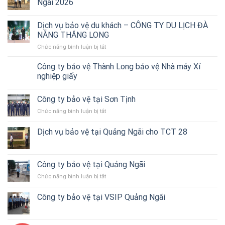
Ngãi 2026
vệ
ở
Dịch vụ bảo vệ du khách – CÔNG TY DU LỊCH ĐÀ
Quảng
Ngãi
NẴNG THĂNG LONG
–
Chức năng bình luận bị tắt
ở
Thành
Dịch
Long
vụ
Công ty bảo vệ Thành Long bảo vệ Nhà máy Xí
triển
bảo
nghiệp giấy
bảo
vệ
vệ
du
Showroom
Công ty bảo vệ tại Sơn Tịnh
khách
THACO
–
Quảng
Chức năng bình luận bị tắt
ở
CÔNG
Ngãi
Công
TY
ty
Dịch vụ bảo vệ tại Quảng Ngãi cho TCT 28
DU
bảo
LỊCH
vệ
ĐÀ
tại
NẴNG
Sơn
Công ty bảo vệ tại Quảng Ngãi
THĂNG
Tịnh
LONG
Chức năng bình luận bị tắt
ở
Công
ty
Công ty bảo vệ tại VSIP Quảng Ngãi
bảo
vệ
tại