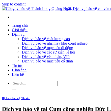
Skip to content
Trang chủ
Giới thiệu
Dịch vụ
Dịch vụ bảo vệ chất lượng cao
Dịch vụ bảo vệ nhà máy khu công nghiệp
Dịch vụ bảo vệ mục tiêu di động
Dịch vụ bảo vệ các sự kiện, lễ hội
Dịch vụ bảo vệ yếu nhân, VIP
Dịch vụ bảo vệ mục tiêu cố định
Tin tức
Hình ảnh
Liên hệ
Dịch vụ bảo vệ
,
Tin tức
Dịch vụ bảo vệ tại Cụm công nghiệp Đức 