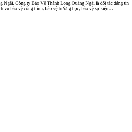
g Ngãi. Công ty Bảo Vệ Thành Long Quảng Ngãi là đối tác đáng tin
h vụ bảo vệ công trình, bảo vệ trường học, bảo vệ sự kiện…