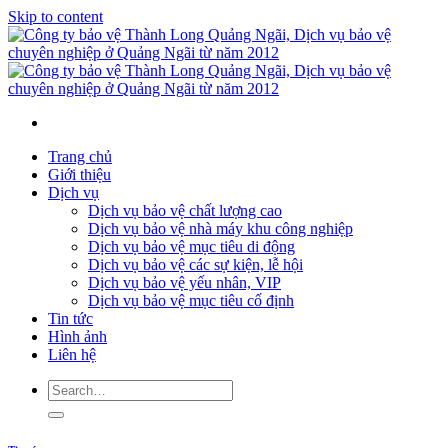
Skip to content
Trang chủ
Giới thiệu
Dịch vụ
Dịch vụ bảo vệ chất lượng cao
Dịch vụ bảo vệ nhà máy khu công nghiệp
Dịch vụ bảo vệ mục tiêu di động
Dịch vụ bảo vệ các sự kiện, lễ hội
Dịch vụ bảo vệ yếu nhân, VIP
Dịch vụ bảo vệ mục tiêu cố định
Tin tức
Hình ảnh
Liên hệ