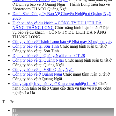
ở Dịch vụ bảo vệ ở Quảng Ngãi – Thành Long triển bảo vệ
Showroom THACO Quảng Ngãi
Danh Sách Công Ty Bảo Vệ Chuyên Nghiệp ở Quảng Ngãi
2026
Dịch vụ bảo vệ du khách – CÔNG TY DU LỊCH ĐÀ
NẴNG THĂNG LONG
Chức năng bình luận bị tắt
ở Dịch
vụ bảo vệ du khách – CÔNG TY DU LỊCH ĐÀ NẴNG
THĂNG LONG
Công ty bảo vệ Thành Long bảo vệ Nhà máy Xí nghiệp giấy
Công ty bảo vệ tại Sơn Tịnh
Chức năng bình luận bị tắt
ở
Công ty bảo vệ tại Sơn Tịnh
Dịch vụ bảo vệ tại Quảng Ngãi cho TCT 28
Công ty bảo vệ tại Quảng Ngãi
Chức năng bình luận bị tắt
ở
Công ty bảo vệ tại Quảng Ngãi
Công ty bảo vệ tại VSIP Quảng Ngãi
Công ty bảo vệ ở Quảng Ngãi
Chức năng bình luận bị tắt
ở
Công ty bảo vệ ở Quảng Ngãi
Cung cấp dịch vụ bảo vệ ở Khu công nghiệp La Hà
Chức
năng bình luận bị tắt
ở Cung cấp dịch vụ bảo vệ ở Khu công
nghiệp La Hà
Tin tức
11
Th5