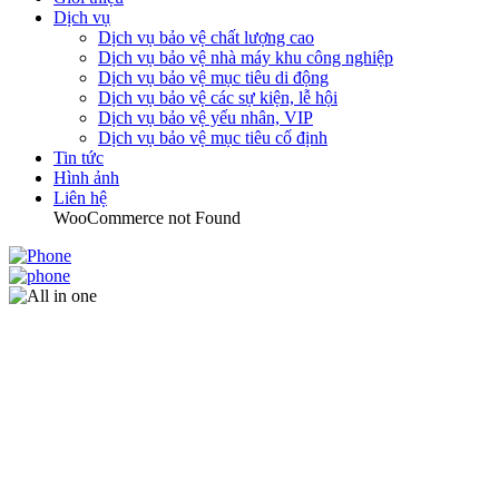
Dịch vụ
Dịch vụ bảo vệ chất lượng cao
Dịch vụ bảo vệ nhà máy khu công nghiệp
Dịch vụ bảo vệ mục tiêu di động
Dịch vụ bảo vệ các sự kiện, lễ hội
Dịch vụ bảo vệ yếu nhân, VIP
Dịch vụ bảo vệ mục tiêu cố định
Tin tức
Hình ảnh
Liên hệ
WooCommerce not Found