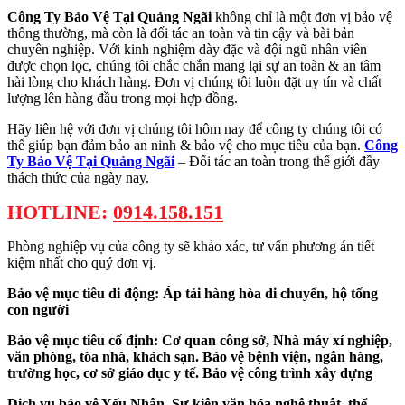
Công Ty Bảo Vệ Tại Quảng Ngãi
không chỉ là một đơn vị bảo vệ
thông thường, mà còn là đối tác an toàn và tin cậy và bài bản
chuyên nghiệp. Với kinh nghiệm dày đặc và đội ngũ nhân viên
được chọn lọc, chúng tôi chắc chắn mang lại sự an toàn & an tâm
hài lòng cho khách hàng. Đơn vị chúng tôi luôn đặt uy tín và chất
lượng lên hàng đầu trong mọi hợp đồng.
Hãy liên hệ với đơn vị chúng tôi hôm nay để công ty chúng tôi có
thể giúp bạn đảm bảo an ninh & bảo vệ cho mục tiêu của bạn.
Công
Ty Bảo Vệ Tại Quảng Ngãi
– Đối tác an toàn trong thế giới đầy
thách thức của ngày nay.
HOTLINE:
0914.158.151
Phòng nghiệp vụ của công ty sẽ khảo xác, tư vấn phương án tiết
kiệm nhất cho quý đơn vị.
Bảo vệ mục tiêu di động: Áp tải hàng hòa di chuyển, hộ tống
con người
Bảo vệ mục tiêu cố định: Cơ quan công sở, Nhà máy xí nghiệp,
văn phòng, tòa nhà, khách sạn. Bảo vệ bệnh viện, ngân hàng,
trường học, cơ sở giáo dục y tế. Bảo vệ công trình xây dựng
Dịch vụ bảo vệ Yếu Nhân, Sự kiện văn hóa nghệ thuật, thể