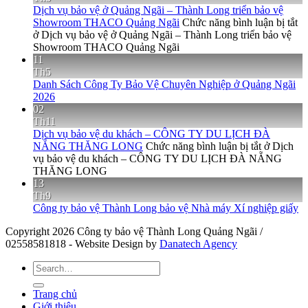
Dịch vụ bảo vệ ở Quảng Ngãi – Thành Long triển bảo vệ
Showroom THACO Quảng Ngãi
Chức năng bình luận bị tắt
ở Dịch vụ bảo vệ ở Quảng Ngãi – Thành Long triển bảo vệ
Showroom THACO Quảng Ngãi
11
Th5
Danh Sách Công Ty Bảo Vệ Chuyên Nghiệp ở Quảng Ngãi
2026
02
Th11
Dịch vụ bảo vệ du khách – CÔNG TY DU LỊCH ĐÀ
NẴNG THĂNG LONG
Chức năng bình luận bị tắt
ở Dịch
vụ bảo vệ du khách – CÔNG TY DU LỊCH ĐÀ NẴNG
THĂNG LONG
13
Th9
Công ty bảo vệ Thành Long bảo vệ Nhà máy Xí nghiệp giấy
Copyright 2026 Công ty bảo vệ Thành Long Quảng Ngãi /
02558581818 - Website Design by
Danatech Agency
Trang chủ
Giới thiệu